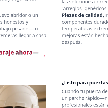
las soluciones corre
“arreglos” genéricos,
uevo abridor o un
Piezas de calidad,
os honestos y
componentes duradero
trabajo pesado—tu
temperaturas extrem
temerás llegar a casa
mejoras están hecha
después.
garaje ahora—
¿Listo para puerta
Cuando tu puerta de 
un parche rápido—ne
profesionales están 