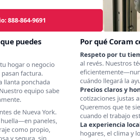
io:
888-864-9691
a que puedes
Por qué Coram c
Respeto por tu tie
al revés. Nuestros té
tu hogar o negocio
eficientemente—nun
o pasan factura.
cuándo llegará la ay
a llanta ponchada
Precios claros y ho
. Nuestro equipo sabe
cotizaciones justas 
tamente.
Queremos que te sie
ntes de Nueva York.
cuando el trabajo es
 huella—en paneles,
La experiencia loca
araje como propio,
hogares, el clima y 
sa y segura, sin