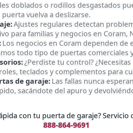
les doblados o rodillos desgastados pu
puerta vuelva a deslizarse.
aje:
Ajustes regulares detectan proble
o para familias y negocios en Coram, 
:
Los negocios en Coram dependen de en
amos todo tipo de puertas comerciales y
sorios:
¿Perdiste tu control? ¿Necesitas
les, teclados y complementos para cua
tas de garaje:
Las fallas nunca esper
do, sacándote del apuro y devolviéndot
pida con tu puerta de garaje? Servicio 
888-864-9691