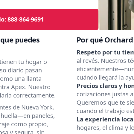
io:
888-864-9691
a que puedes
Por qué Orchard
Respeto por tu tie
al revés. Nuestros té
tienen tu hogar o
eficientemente—nun
uso diario pasan
cuándo llegará la ay
como una llanta
Precios claros y ho
ntra Apex. Nuestro
cotizaciones justas 
larla correctamente.
Queremos que te sie
ntes de Nueva York.
cuando el trabajo es
 huella—en paneles,
La experiencia loca
araje como propio,
hogares, el clima y l
sa y segura, sin