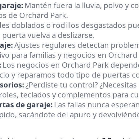
garaje:
Mantén fuera la lluvia, polvo y c
os de Orchard Park.
les doblados o rodillos desgastados pu
puerta vuelva a deslizarse.
aje:
Ajustes regulares detectan proble
o para familias y negocios en Orchard 
:
Los negocios en Orchard Park depend
cio y reparamos todo tipo de puertas co
sorios:
¿Perdiste tu control? ¿Necesitas
les, teclados y complementos para cua
tas de garaje:
Las fallas nunca esper
do, sacándote del apuro y devolviéndot