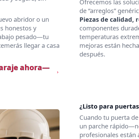
Ofrecemos las soluc
de “arreglos” genéric
uevo abridor o un
Piezas de calidad,
os honestos y
componentes duradero
trabajo pesado—tu
temperaturas extrem
temerás llegar a casa
mejoras están hecha
después.
garaje ahora—
¿Listo para puerta
Cuando tu puerta de 
un parche rápido—ne
profesionales están 